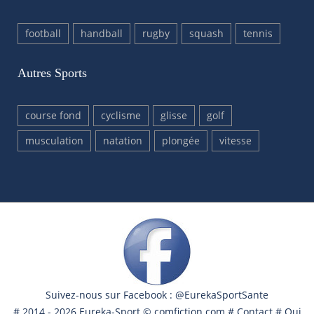
football
handball
rugby
squash
tennis
Autres Sports
course fond
cyclisme
glisse
golf
musculation
natation
plongée
vitesse
Suivez-nous sur Facebook : @EurekaSportSante
# 2014 - 2026 Eureka-Sport ©
comfiction.com
#
Contact
#
Qui