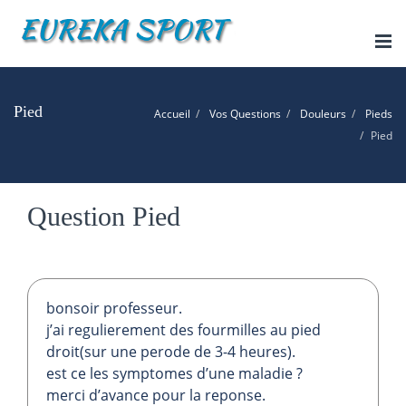
Tog
nav
Pied
Accueil
Vos Questions
Douleurs
Pieds
Pied
Question Pied
bonsoir professeur.
j’ai regulierement des fourmilles au pied
droit(sur une perode de 3-4 heures).
est ce les symptomes d’une maladie ?
merci d’avance pour la reponse.