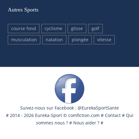
Autres Sports
course fond
cyclisme
glisse
golf
musculation
natation
plongée
vitesse
Suivez-nous sur Facebook : @EurekaSportSante
# 2014 - 2026 Eureka-Sport ©
comfiction.com
#
Contact
#
Qui
sommes nous ?
#
Nous aider ?
#