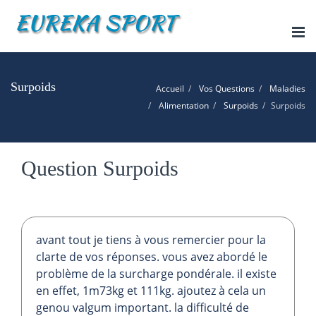
Tog
nav
Surpoids
Accueil
Vos Questions
Maladies
Alimentation
Surpoids
Surpoids
Question Surpoids
avant tout je tiens à vous remercier pour la
clarte de vos réponses. vous avez abordé le
problème de la surcharge pondérale. il existe
en effet, 1m73kg et 111kg. ajoutez à cela un
genou valgum important. la difficulté de