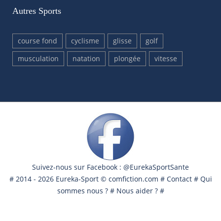
Autres Sports
course fond
cyclisme
glisse
golf
musculation
natation
plongée
vitesse
Suivez-nous sur Facebook : @EurekaSportSante
# 2014 - 2026 Eureka-Sport ©
comfiction.com
#
Contact
#
Qui
sommes nous ?
#
Nous aider ?
#