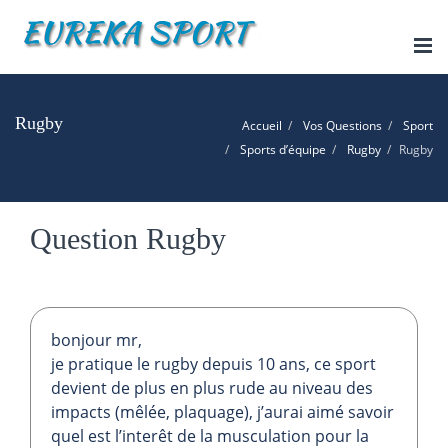
Tog
nav
Rugby
Accueil
Vos Questions
Sport
Sports d’équipe
Rugby
Rugby
Question Rugby
bonjour mr,
je pratique le rugby depuis 10 ans, ce sport
devient de plus en plus rude au niveau des
impacts (mêlée, plaquage), j’aurai aimé savoir
quel est l’interêt de la musculation pour la