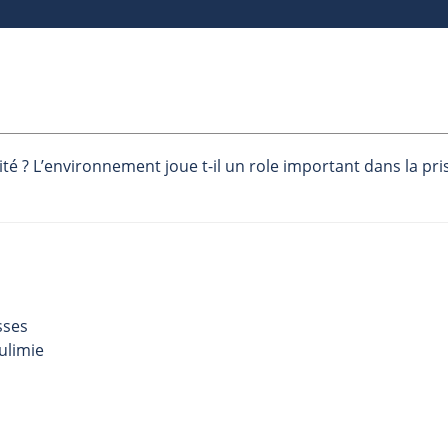
ité ? L’environnement joue t-il un role important dans la pri
sses
ulimie