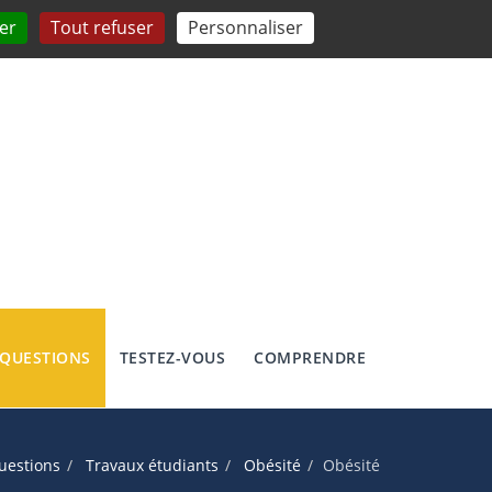
er
Tout refuser
Personnaliser
 QUESTIONS
TESTEZ-VOUS
COMPRENDRE
uestions
Travaux étudiants
Obésité
Obésité