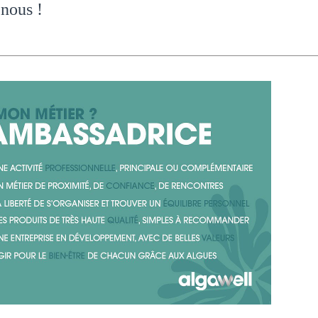
 nous
!