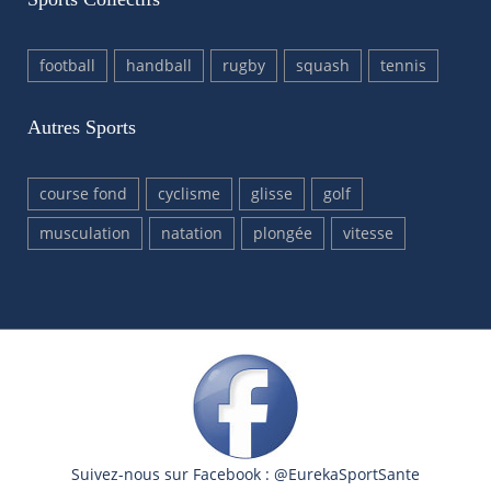
football
handball
rugby
squash
tennis
Autres Sports
course fond
cyclisme
glisse
golf
musculation
natation
plongée
vitesse
Suivez-nous sur Facebook : @EurekaSportSante