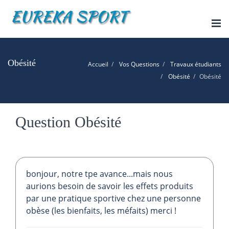
Tog
nav
Obésité
Accueil
Vos Questions
Travaux étudiants
Obésité
Obésité
Question Obésité
bonjour, notre tpe avance...mais nous
aurions besoin de savoir les effets produits
par une pratique sportive chez une personne
obèse (les bienfaits, les méfaits) merci !