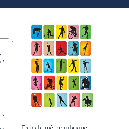
e
 ?
es
Dans la même rubrique
ons