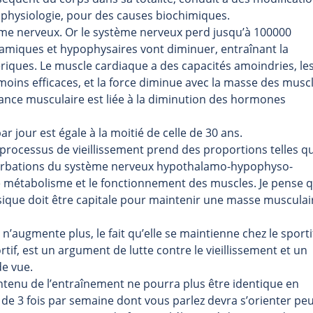
a physiologie, pour des causes biochimiques.
ème nerveux. Or le système nerveux perd jusqu’à 100000
lamiques et hypophysaires vont diminuer, entraînant la
ériques. Le muscle cardiaque a des capacités amoindries, le
oins efficaces, et la force diminue avec la masse des muscl
ance musculaire est liée à la diminution des hormones
r jour est égale à la moitié de celle de 30 ans.
 processus de vieillissement prend des proportions telles q
rturbations du système nerveux hypothalamo-hypophyso-
le métabolisme et le fonctionnement des muscles. Je pense 
hysique doit être capitale pour maintenir une masse musculai
’augmente plus, le fait qu’elle se maintienne chez le sporti
tif, est un argument de lutte contre le vieillissement et un
de vue.
ntenu de l’entraînement ne pourra plus être identique en
 de 3 fois par semaine dont vous parlez devra s’orienter peu