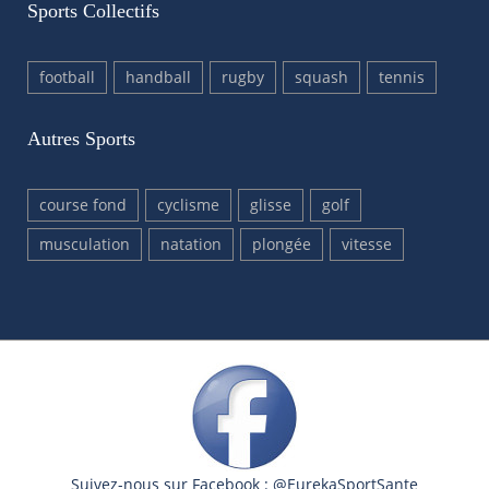
Sports Collectifs
football
handball
rugby
squash
tennis
Autres Sports
course fond
cyclisme
glisse
golf
musculation
natation
plongée
vitesse
Suivez-nous sur Facebook : @EurekaSportSante