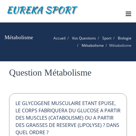
Tog
nav
Métabolisme
Accueil
Vos Questions
Sport
Biologie
Métabolisme
Métabolisme
Question Métabolisme
LE GLYCOGENE MUSCULAIRE ETANT EPUISE,
LE CORPS FABRIQUERA DU GLUCOSE A PARTIR
DES MUSCLES (CATABOLISME) OU A PARTIR
DES GRAISSES DE RESERVE (LIPOLYSE) ? DANS
QUEL ORDRE ?