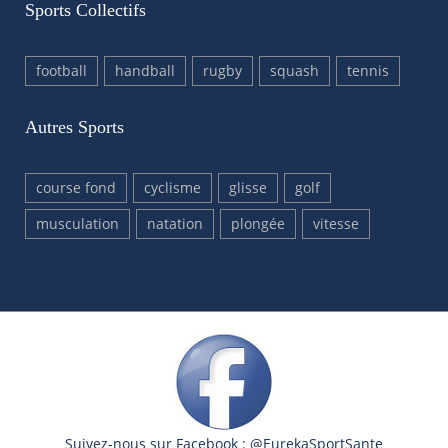
Sports Collectifs
football
handball
rugby
squash
tennis
Autres Sports
course fond
cyclisme
glisse
golf
musculation
natation
plongée
vitesse
Suivez-nous sur Facebook : @EurekaSportSante