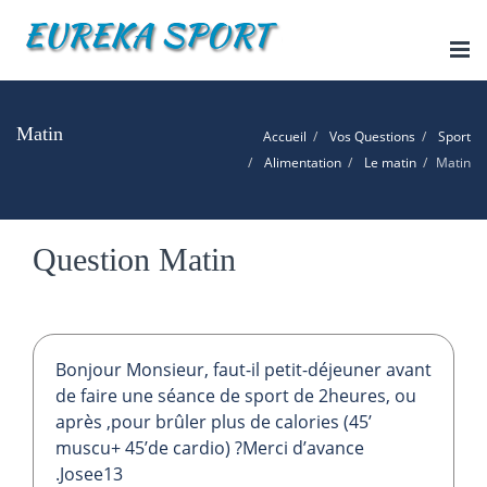
Tog
nav
Matin
Accueil
Vos Questions
Sport
Alimentation
Le matin
Matin
Question Matin
Bonjour Monsieur, faut-il petit-déjeuner avant
de faire une séance de sport de 2heures, ou
après ,pour brûler plus de calories (45’
muscu+ 45’de cardio) ?Merci d’avance
.Josee13