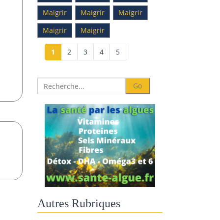
Maigrir
Maigrir
Maigrir
Maigrir
Maigrir
1
2
3
4
5
Autres Rubriques