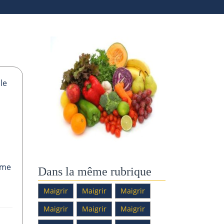
le
ime
Dans la même rubrique
Maigrir
Maigrir
Maigrir
Maigrir
Maigrir
Maigrir