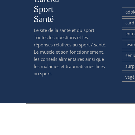
Sport
adol
Santé
card
Le site de la santé et du sport.
entr
Toutes les questions et les
réponses relatives au sport / santé.
lési
Le muscle et son fonctionnement,
seni
les conseils alimentaires ainsi que
les maladies et traumatismes liées
surp
au sport.
végé