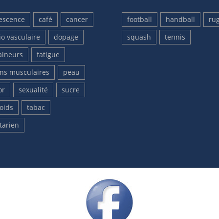
escence
café
cancer
football
handball
ru
io vasculaire
dopage
squash
tennis
aineurs
fatigue
ons musculaires
peau
or
sexualité
sucre
oids
tabac
tarien