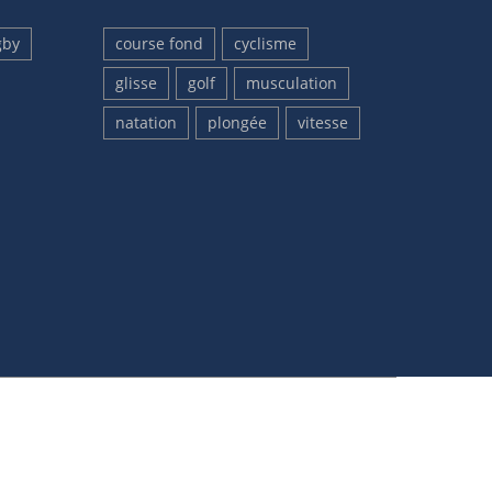
gby
course fond
cyclisme
glisse
golf
musculation
natation
plongée
vitesse