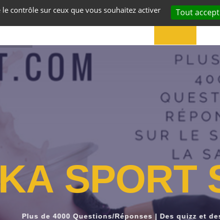
e le contrôle sur ceux que vous souhaitez activer
Tout accept
ACCUEIL
VOS
K
A
S
P
O
R
T
Plus de 4000 Questions/Réponses | Des quizz et de