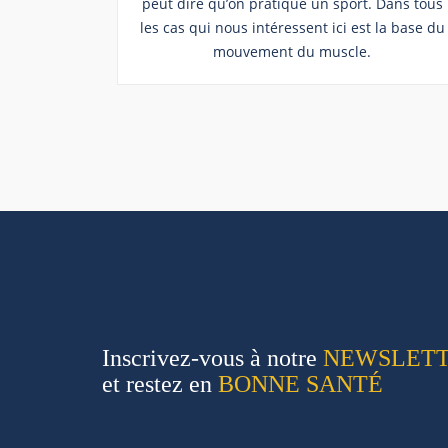
peut dire qu’on pratique un sport. Dans tous
les cas qui nous intéressent ici est la base du
mouvement du muscle.
Inscrivez-vous à notre
NEWSLET
et restez en
BONNE SANTÉ