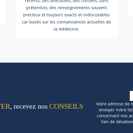
récents, des anecdotes, des conseils, sans
prétention, des renseignements souvent
précieux et toujours exacts et indiscutables
car basés sur les connaissances actuelles de
la médecine.
Votre adresse de 
TER
, recevez nos
CONSEILS
envoyer notre let
concernant nos act
lien de désabo