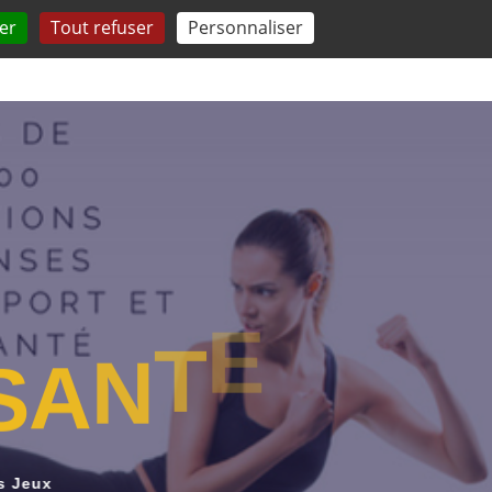
er
Tout refuser
Personnaliser
 QUESTIONS
TESTEZ-VOUS
COMPRENDRE
S
A
N
T
E
s Jeux