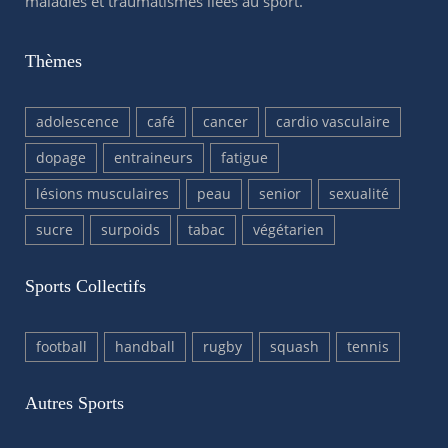
maladies et traumatismes liées au sport.
Thèmes
adolescence
café
cancer
cardio vasculaire
dopage
entraineurs
fatigue
lésions musculaires
peau
senior
sexualité
sucre
surpoids
tabac
végétarien
Sports Collectifs
football
handball
rugby
squash
tennis
Autres Sports