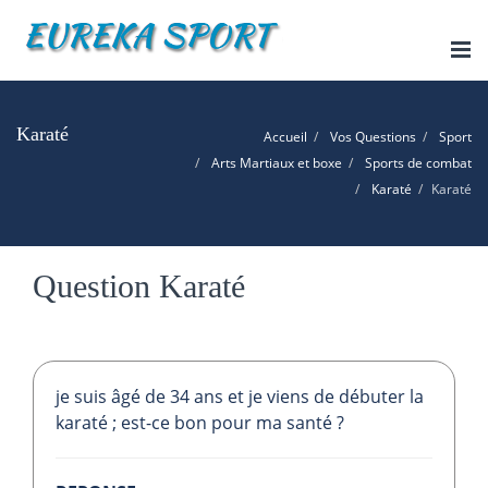
Tog
nav
Karaté
Accueil
Vos Questions
Sport
Arts Martiaux et boxe
Sports de combat
Karaté
Karaté
Question Karaté
je suis âgé de 34 ans et je viens de débuter la
karaté ; est-ce bon pour ma santé ?