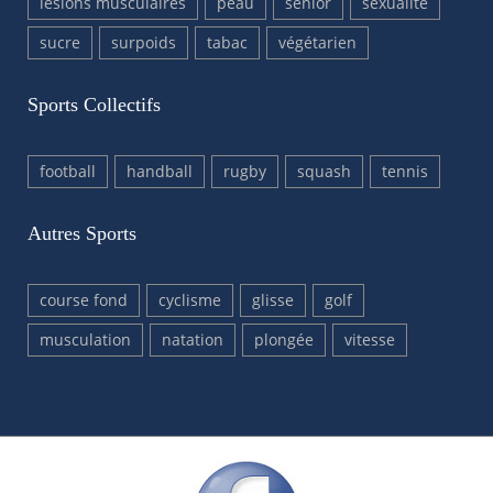
lésions musculaires
peau
senior
sexualité
sucre
surpoids
tabac
végétarien
Sports Collectifs
football
handball
rugby
squash
tennis
Autres Sports
course fond
cyclisme
glisse
golf
musculation
natation
plongée
vitesse