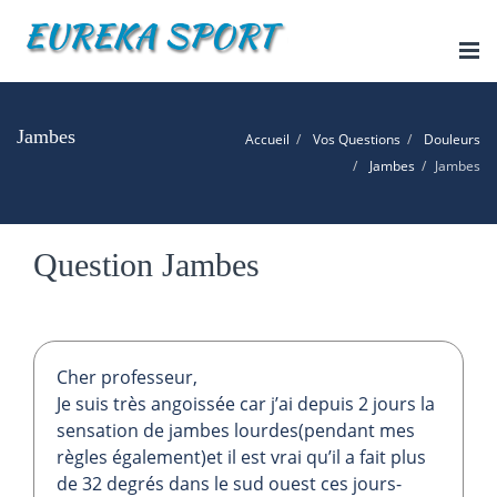
Tog
nav
Jambes
Accueil
Vos Questions
Douleurs
Jambes
Jambes
Question Jambes
Cher professeur,
Je suis très angoissée car j’ai depuis 2 jours la
sensation de jambes lourdes(pendant mes
règles également)et il est vrai qu’il a fait plus
de 32 degrés dans le sud ouest ces jours-