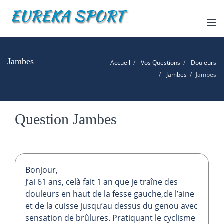
Tog
nav
Jambes
Accueil
Vos Questions
Douleurs
Jambes
Jambes
Question Jambes
Bonjour,
J’ai 61 ans, celà fait 1 an que je traîne des
douleurs en haut de la fesse gauche,de l’aine
et de la cuisse jusqu’au dessus du genou avec
sensation de brûlures. Pratiquant le cyclisme