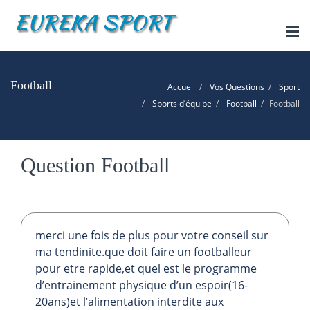
Tog
nav
Football
Accueil
Vos Questions
Sport
Sports d’équipe
Football
Football
Question Football
merci une fois de plus pour votre conseil sur
ma tendinite.que doit faire un footballeur
pour etre rapide,et quel est le programme
d’entrainement physique d’un espoir(16-
20ans)et l’alimentation interdite aux