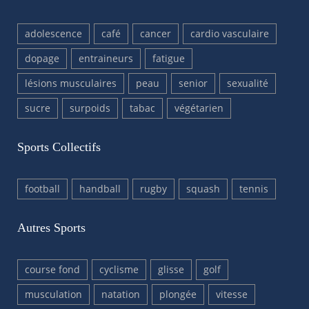
adolescence
café
cancer
cardio vasculaire
dopage
entraineurs
fatigue
lésions musculaires
peau
senior
sexualité
sucre
surpoids
tabac
végétarien
Sports Collectifs
football
handball
rugby
squash
tennis
Autres Sports
course fond
cyclisme
glisse
golf
musculation
natation
plongée
vitesse