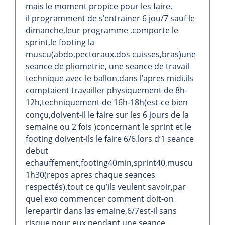
mais le moment propice pour les faire.
il programment de s’entrainer 6 jou/7 sauf le
dimanche,leur programme ,comporte le
sprint,le footing la
muscu(abdo,pectoraux,dos cuisses,bras)une
seance de pliometrie, une seance de travail
technique avec le ballon,dans l’apres midi.ils
comptaient travailler physiquement de 8h-
12h,techniquement de 16h-18h(est-ce bien
conçu,doivent-il le faire sur les 6 jours de la
semaine ou 2 fois )concernant le sprint et le
footing doivent-ils le faire 6/6.lors d’1 seance
debut
echauffement,footing40min,sprint40,muscu
1h30(repos apres chaque seances
respectés).tout ce qu’ils veulent savoir,par
quel exo commencer comment doit-on
lerepartir dans las emaine,6/7est-il sans
risque pour eux,pendant une seance