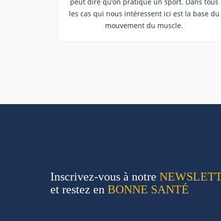
peut dire qu’on pratique un sport. Dans tous
les cas qui nous intéressent ici est la base du
mouvement du muscle.
Inscrivez-vous à notre
NEWSLET
et restez en
BONNE SANTÉ