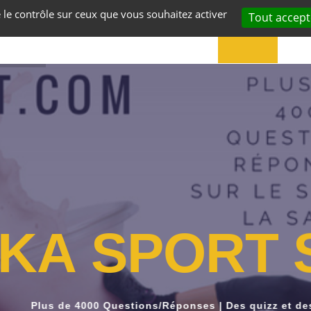
e le contrôle sur ceux que vous souhaitez activer
Tout accept
ACCUEIL
VOS
K
A
S
P
O
R
T
Plus de 4000 Questions/Réponses | Des quizz et de