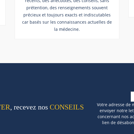
récents, des anecdotes, des conseils, sans
prétention, des renseignements souvent
précieux et toujours exacts et indiscutables
car basés sur les connaissances actuelles de
la médecine.
Votre adresse de 
TER
, recevez nos
CONSEILS
envoyer notre let
concernant nos act
lien de désabo