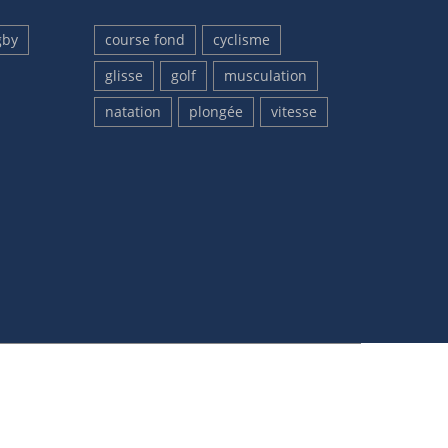
gby
course fond
cyclisme
glisse
golf
musculation
natation
plongée
vitesse