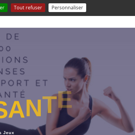
er
Tout refuser
Personnaliser
 QUESTIONS
TESTEZ-VOUS
COMPRENDRE
E
T
S
A
N
s Jeux