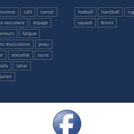
escence
café
cancer
football
handball
ru
io vasculaire
dopage
squash
tennis
aineurs
fatigue
ons musculaires
peau
or
sexualité
sucre
oids
tabac
tarien