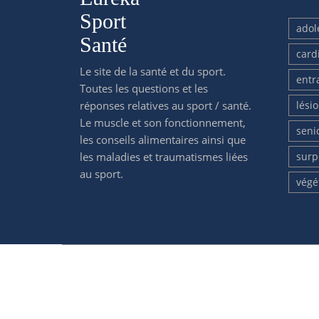
Sport
adol
Santé
card
Le site de la santé et du sport.
entr
Toutes les questions et les
réponses relatives au sport / santé.
lési
Le muscle et son fonctionnement,
seni
les conseils alimentaires ainsi que
les maladies et traumatismes liées
surp
au sport.
végé