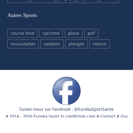
Autres Sports
course fond
cyclisme
glisse
golf
musculation
natation
plongée
vitesse
Suivez-nous sur Facebook : @EurekaSportSante
# 2014 - 2026 Eureka-Sport ©
comfiction.com
#
Contact
#
Qui
sommes nous ?
#
Nous aider ?
#