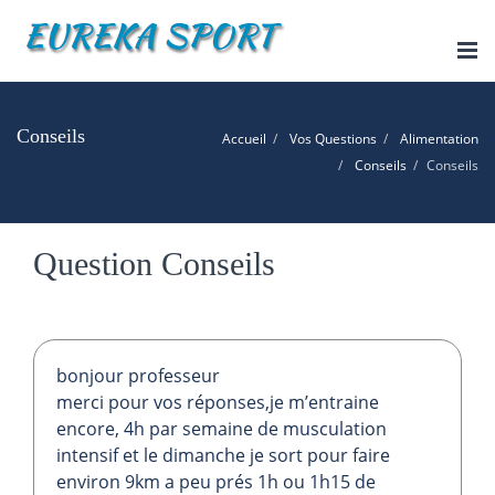
Tog
nav
Conseils
Accueil
Vos Questions
Alimentation
Conseils
Conseils
Question Conseils
bonjour professeur
merci pour vos réponses,je m’entraine
encore, 4h par semaine de musculation
intensif et le dimanche je sort pour faire
environ 9km a peu prés 1h ou 1h15 de