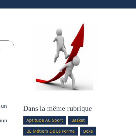
-
e
c un
Dans la même rubrique
tion
Aptitude Au Sport
Basket
BE Métiers De La Forme
Boxe