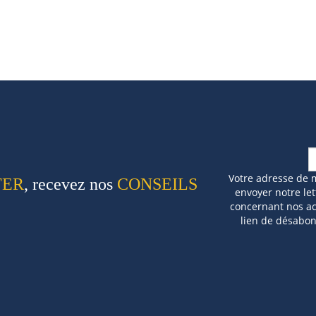
Votre adresse de 
TER
, recevez nos
CONSEILS
envoyer notre let
concernant nos act
lien de désabo