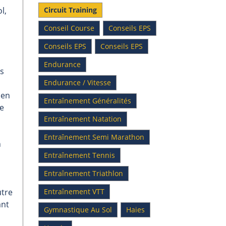
l,
Circuit Training
Conseil Course
Conseils EPS
Conseils EPS
Conseils EPS
Endurance
es
Endurance / Vitesse
 en
Entraînement Généralités
ne
Entraînement Natation
Entraînement Semi Marathon
n
Entraînement Tennis
Entraînement Triathlon
utre
Entraînement VTT
ant
Gymnastique Au Sol
Haies