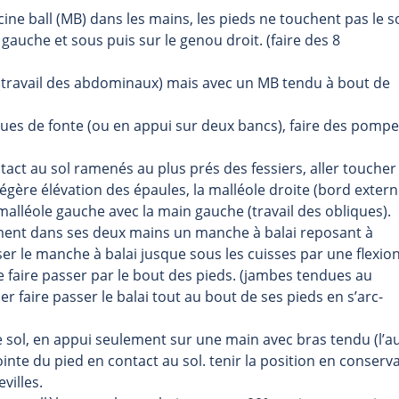
cine ball (MB) dans les mains, les pieds ne touchent pas le so
gauche et sous puis sur le genou droit. (faire des 8
e (travail des abdominaux) mais avec un MB tendu à bout de
sques de fonte (ou en appui sur deux bancs), faire des pomp
ontact au sol ramenés au plus prés des fessiers, aller toucher
légère élévation des épaules, la malléole droite (bord exter
a malléole gauche avec la main gauche (travail des obliques).
rmement dans ses deux mains un manche à balai reposant à
asser le manche à balai jusque sous les cuisses par une flexio
 faire passer par le bout des pieds. (jambes tendues au
er faire passer le balai tout au bout de ses pieds en s’arc-
 de sol, en appui seulement sur une main avec bras tendu (l’a
ointe du pied en contact au sol. tenir la position en conserv
villes.