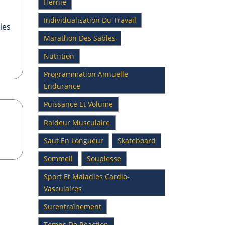
Hernie
Individualisation Du Travail
les
Marathon Des Sables
Nutrition
Programmation Annuelle
Endurance
Puissance Et Volume
Raideur Musculaire
Saut En Longueur
Skateboard
Sommeil
Souplesse
Sport Et Maladies Cardio-
Vasculaires
Surentraînement
Temps De Réaction