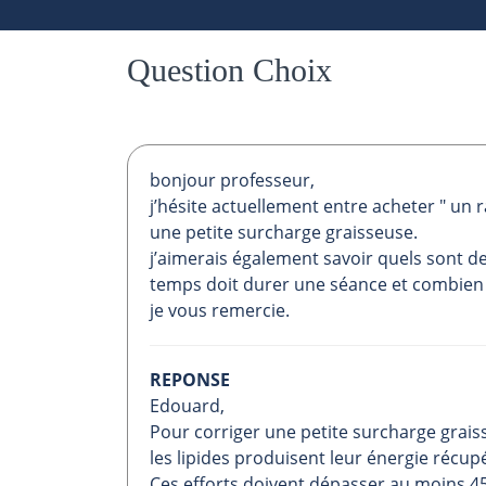
Question Choix
bonjour professeur,
j’hésite actuellement entre acheter " un r
une petite surcharge graisseuse.
j’aimerais également savoir quels sont d
temps doit durer une séance et combien d
je vous remercie.
REPONSE
Edouard,
Pour corriger une petite surcharge graiss
les lipides produisent leur énergie récu
Ces efforts doivent dépasser au moins 45