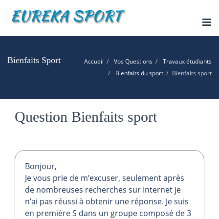
Tog
nav
Bienfaits Sport
Accueil
Vos Questions
Travaux étudiants
Bienfaits du sport
Bienfaits sport
Question Bienfaits sport
Bonjour,
Je vous prie de m’excuser, seulement après
de nombreuses recherches sur Internet je
n’ai pas réussi à obtenir une réponse. Je suis
en première S dans un groupe composé de 3