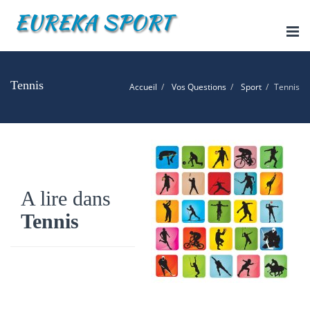
Tog
nav
Tennis
Accueil
Vos Questions
Sport
Tennis
A lire dans
Tennis