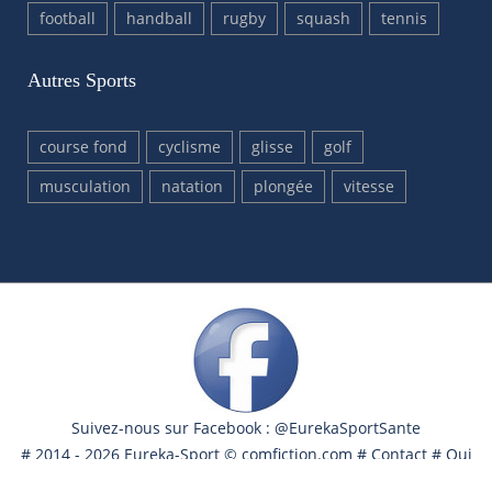
football
handball
rugby
squash
tennis
Autres Sports
course fond
cyclisme
glisse
golf
musculation
natation
plongée
vitesse
Suivez-nous sur Facebook : @EurekaSportSante
# 2014 - 2026 Eureka-Sport ©
comfiction.com
#
Contact
#
Qui
sommes nous ?
#
Nous aider ?
#