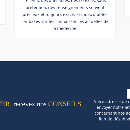
récents, des anecdotes, des conseils, sans
prétention, des renseignements souvent
précieux et toujours exacts et indiscutables
car basés sur les connaissances actuelles de
la médecine.
Votre adresse de 
TER
, recevez nos
CONSEILS
envoyer notre let
concernant nos act
lien de désabo