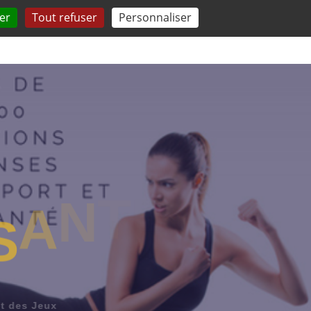
er
Tout refuser
Personnaliser
 QUESTIONS
TESTEZ-VOUS
COMPRENDRE
E
S
A
N
T
s Jeux