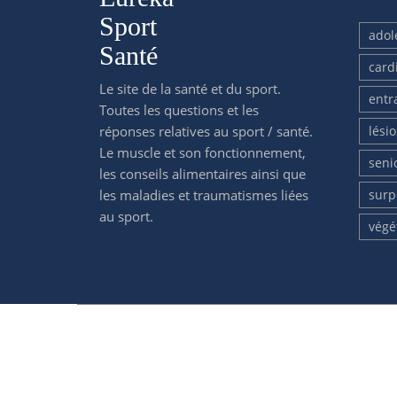
Sport
adol
Santé
card
Le site de la santé et du sport.
entr
Toutes les questions et les
réponses relatives au sport / santé.
lési
Le muscle et son fonctionnement,
seni
les conseils alimentaires ainsi que
les maladies et traumatismes liées
surp
au sport.
végé