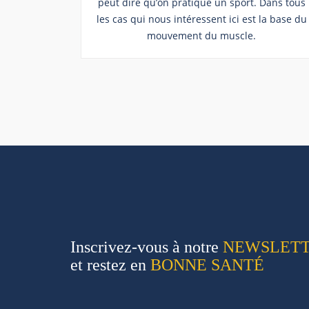
peut dire qu’on pratique un sport. Dans tous
les cas qui nous intéressent ici est la base du
mouvement du muscle.
Inscrivez-vous à notre
NEWSLET
et restez en
BONNE SANTÉ