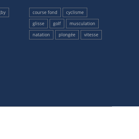
gby
course fond
cyclisme
glisse
golf
musculation
natation
plongée
vitesse