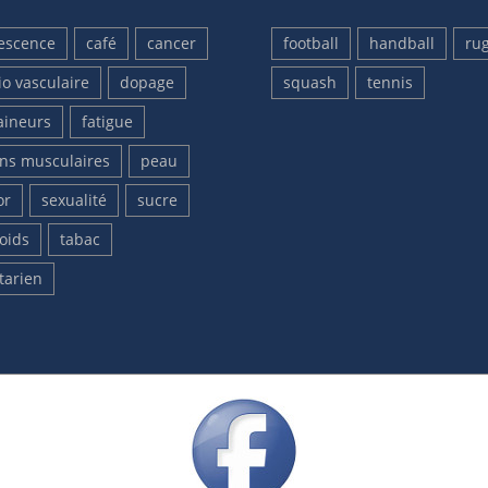
escence
café
cancer
football
handball
ru
io vasculaire
dopage
squash
tennis
aineurs
fatigue
ons musculaires
peau
or
sexualité
sucre
oids
tabac
tarien