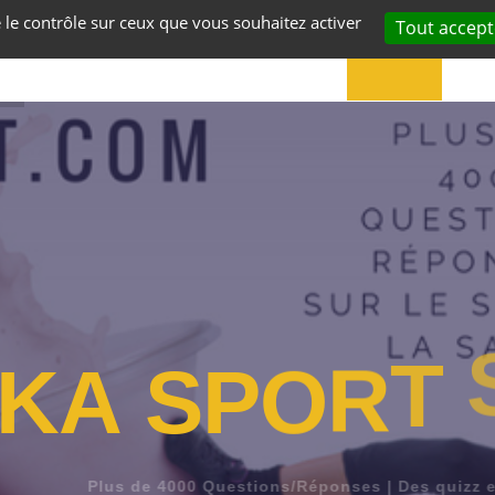
e le contrôle sur ceux que vous souhaitez activer
Tout accept
ACCUEIL
VOS
K
A
S
P
O
R
T
Plus de 4000 Questions/Réponses | Des quizz et de