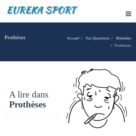
Tog
nav
Prothèses
Accueil
Vos Questions
Maladies
Prothèses
A lire dans
Prothèses