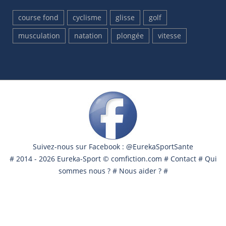
course fond
cyclisme
glisse
golf
musculation
natation
plongée
vitesse
Suivez-nous sur Facebook : @EurekaSportSante
# 2014 - 2026 Eureka-Sport ©
comfiction.com
#
Contact
#
Qui
sommes nous ?
#
Nous aider ?
#