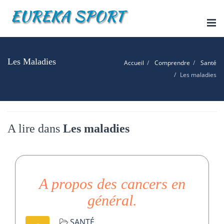
Tog
nav
Les Maladies
Accueil
Comprendre
Santé
Les maladies
A lire dans
Les maladies
A propos des cancers en
général.
SANTÉ