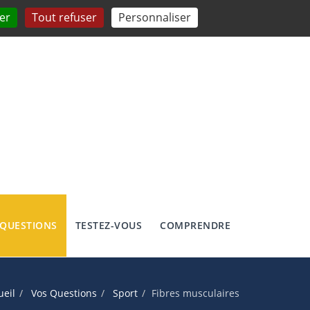
er
Tout refuser
Personnaliser
 QUESTIONS
TESTEZ-VOUS
COMPRENDRE
ueil
Vos Questions
Sport
Fibres musculaires