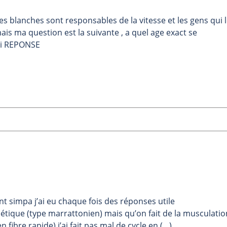
res blanches sont responsables de la vitesse et les gens qui 
is ma question est la suivante , a quel age exact se
ci REPONSE
nt simpa j’ai eu chaque fois des réponses utile
nétique (type marrattonien) mais qu’on fait de la musculatio
 fibre rapide) j’ai fait pas mal de cycle en (…)