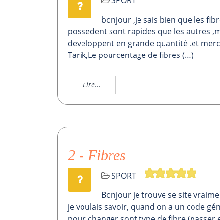
SPORT
bonjour ,je sais bien que les fib
possedent sont rapides que les autres ,ma
developpent en grande quantité .et mer
Tarik,Le pourcentage de fibres (…)
Lire...
2 - Fibres
SPORT
Bonjour je trouve se site vraime
je voulais savoir, quand on a un code gé
pour changer sont type de fibre (passer en