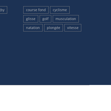
gby
course fond
cyclisme
glisse
golf
musculation
natation
plongée
vitesse