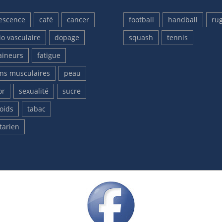
escence
café
cancer
football
handball
ru
io vasculaire
dopage
squash
tennis
aineurs
fatigue
ons musculaires
peau
or
sexualité
sucre
oids
tabac
tarien