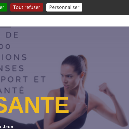
er
Tout refuser
Personnaliser
 QUESTIONS
TESTEZ-VOUS
COMPRENDRE
S
A
N
T
E
s Jeux