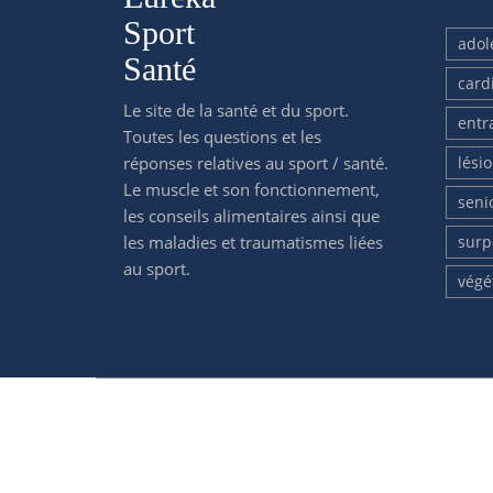
Sport
adol
Santé
card
Le site de la santé et du sport.
entr
Toutes les questions et les
réponses relatives au sport / santé.
lési
Le muscle et son fonctionnement,
seni
les conseils alimentaires ainsi que
les maladies et traumatismes liées
surp
au sport.
végé