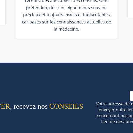
récents, des anecdotes, des conseils, sans
prétention, des renseignements souvent
précieux et toujours exacts et indiscutables
car basés sur les connaissances actuelles de
la médecine.
Votre adresse de 
TER
, recevez nos
CONSEILS
envoyer notre let
concernant nos act
lien de désabo