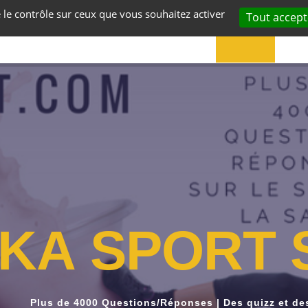
e le contrôle sur ceux que vous souhaitez activer
Tout accept
ACCUEIL
VOS
K
A
S
P
O
R
T
Plus de 4000 Questions/Réponses | Des quizz et de