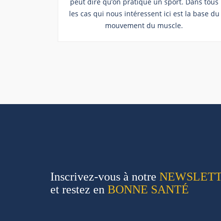
peut dire qu’on pratique un sport. Dans tous
les cas qui nous intéressent ici est la base du
mouvement du muscle.
Inscrivez-vous à notre
NEWSLET
et restez en
BONNE SANTÉ