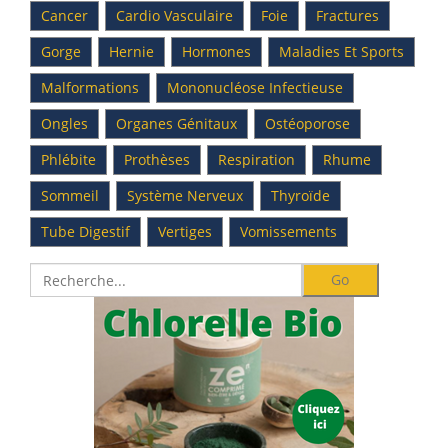
Cancer
Cardio Vasculaire
Foie
Fractures
Gorge
Hernie
Hormones
Maladies Et Sports
Malformations
Mononucléose Infectieuse
Ongles
Organes Génitaux
Ostéoporose
Phlébite
Prothèses
Respiration
Rhume
Sommeil
Système Nerveux
Thyroïde
Tube Digestif
Vertiges
Vomissements