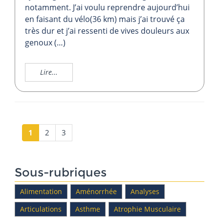
notamment. J’ai voulu reprendre aujourd’hui
en faisant du vélo(36 km) mais j’ai trouvé ça
très dur et j’ai ressenti de vives douleurs aux
genoux (…)
Lire...
1
2
3
Sous-rubriques
Alimentation
Aménorrhée
Analyses
Articulations
Asthme
Atrophie Musculaire