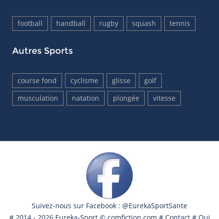
football
handball
rugby
squash
tennis
Autres Sports
course fond
cyclisme
glisse
golf
musculation
natation
plongée
vitesse
Suivez-nous sur Facebook : @EurekaSportSante
# 2014 - 2026 Eureka-Sport ©
comfiction.com
#
Contact
#
Qui