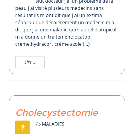
slut docteur j ai un problème de la
peau j ai visité plusieurs medecins sans
résultat ils m ont dit que j ai un exzima
séborouique dérniérement un medecin m a
dit que j ai une maladie qui s appelle:atopie.il
m a donné un traitement:locatop
creme.hydracort crème azole (…)
Lire...
Cholecystectomie
MALADIES